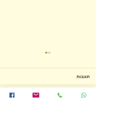
תגובות
על חשיבותה של הרפייה
כתיבת תגובה...
לנוע בטוב
טל כרמל אבולעפיה