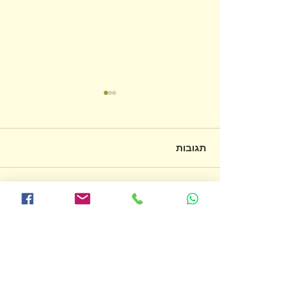
תגובות
על חשיבותה של הרפייה
כתיבת תגובה...
לנוע בטוב
טל כרמל אבולעפיה
054-783-8221